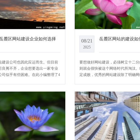
岳麓区网站建设企业如何选择
岳麓区网站的建设如
08/21
2025
站建设公司也因此应运而生。但目前
要想做好网站建设，必须树立十二分
司良莠不齐，企业想要选出一家专业
则就会很快被这个网络时代所淘汰。
公司似乎有些困难。在此小编整理了4
定成败，优秀的网站建设除了明确网
大家参考，希望各位能顺利找到适合
化网站界面，还要注重网站的时时维
建站公司。
铭科技带我们一起来看一下如何进行