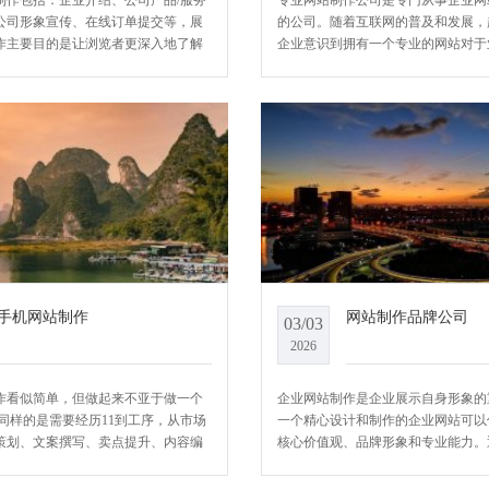
制作包括：企业介绍、公司产品/服务
专业网站制作公司是专门从事企业网
公司形象宣传、在线订单提交等，展
的公司。随着互联网的普及和发展，
作主要目的是让浏览者更深入地了解
企业意识到拥有一个专业的网站对于
和实力;通过精美的网页效果和专业的
重要性。专业网站制作公司应运而生
念，达到吸引更多客户的目
供网站建设、设计和优化等一系列专
手机网站制作
网站制作品牌公司
03/03
2026
作看似简单，但做起来不亚于做一个
企业网站制作是企业展示自身形象的
，同样的是需要经历11到工序，从市场
一个精心设计和制作的企业网站可以
策划、文案撰写、卖点提升、内容编
核心价值观、品牌形象和专业能力。
化等，做好手机网站每一个环节，这
企业可以向潜在客户展示其产品和服
的手机网站，能够具备营销力
并与他们建立起良好的沟通和互动。