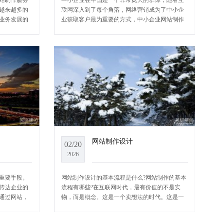
站制作服务
中小企业在中国是一个非常庞大的群体，随着互
越来越多的
联网深入到了每个角落，网络营销成为了中小企
业务发展的
业获取客户最为重要的方式，中小企业网站制作
，为企业提
又是中小企业网络营销最为基础的展示工具，没
业
有这个工具，我们很多的网络营销都无
网站制作设计
02/20
2026
重要手段。
网站制作设计的基本流程是什么?网站制作的基本
传达企业的
流程有哪些?在互联网时代，最有价值的不是实
通过网站，
物，而是概念。这是一个卖想法的时代。这是一
务的优势，
个源于生活却高于生活的生意。网站建设是创业
无
公司的好榜样。YCMS小编为您分享网站制