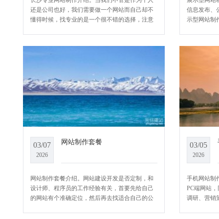
长沙专业网站制作介绍。当我们不管是作为个人
展示型网站
还是公司也好，我们需要做一个网站而自己却不
信息发布、
懂得时候，找专业的是一个很不错的选择，注意
示型网站制
这里要重点强调的是专业。YCMS网站系统小编
公司的产品
给大家介绍一下长沙专业网站制作
网络营销理
网站制作套餐
03/07
03/05
2026
2026
网站制作套餐介绍。网站建设开发是否定制，和
手机网站制
设计师、程序员的工作经验有关，首要先给自己
PC端网站
的网站有个准确定位，然后再去找适合自己的公
调研、营销
司，所谓一价一货，切记不要为了便宜而选择不
辑、网站优
专业的，这样会得不偿失，在作出选择
样制作出来