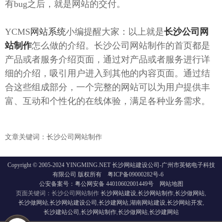
有bug之后，就是网站的交付。
YCMS
网站系统
小编提醒大家：以上就是
长沙公司网
站制作
怎么做的介绍。长沙公司网站制作的首页都是
产品或者服务介绍页面，通过对产品或者服务进行详
细的介绍，吸引用户进入到其他的内容页面。通过结
合这些组成部分，一个完整的网站可以为用户提供丰
富、互动和个性化的在线体验，满足各种业务需求。
文章关键词：长沙公司网站制作
Copyright © 2005-2024 YINGMING.NET 长沙网站建设公司-广州市英铭电子科技
有限公司 版权所有
粤ICP备09000282号-6
公安备案号：粤公网安备 44010602001449号
网站地图
页面关键词：长沙公司网站制作
长沙网站建设
,
长沙网站制作
,
长沙做网站
,
长沙做网站
,
长沙网站建设公司
,
长沙建网站
,
湖南网站建设
,
长沙网站开发
,
长沙建站公司
,
长沙网站制作
,
长沙做网站
,
长沙建网站